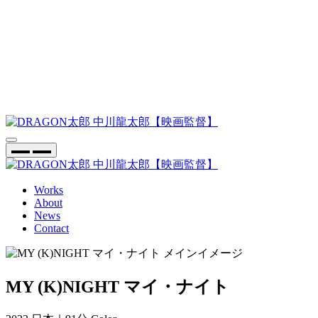
Works
About
News
Contact
MY (K)NIGHT マイ・ナイト