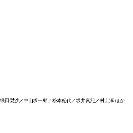
／織⽥梨沙／中⼭求⼀郎／松本妃代／坂井真紀／村上淳 ほか