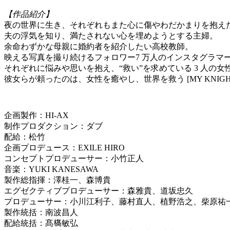
【作品紹介】
夜の世界に⽣き、それぞれもまた⼼に傷やわだかまりを抱えたワケあ
夫の浮気を知り、満たされない⼼を埋めようとする主婦。
余命わずかな⺟親に婚約者を紹介したい⾼校教師。
映える写真を撮り続けるフォロワー7 万⼈のインスタグラマ
それぞれに悩みや思いを抱え、“救い”を求めている 3 ⼈の⼥
彼⼥らが頼ったのは、⼥性を癒やし、世界を救う [MY KNIGH
企画製作：HI-AX
制作プロダクション：ダブ
配給：松⽵
企画プロデュース：EXILE HIRO
コンセプトプロデューサー：⼩⽵正⼈
⾳楽：YUKI KANESAWA
製作総指揮：澤桂⼀、森博貴
エグゼクティブプロデューサー：森雅貴、道坂忠久
プロデューサー：⼩川江利⼦、藤村直⼈、植野浩之、柴原祐
製作統括：南波昌⼈
配給統括：髙𣘺敏弘