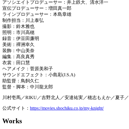
アソシエイトプロデューサー：井上鉄⼤、清⽔洋⼀
宣伝プロデューサー：増⽥真⼀郎
ラインプロデューサー：本島章雄
制作担当：川上泰弘
撮影：鈴⽊雅也
照明：市川⾼穂
録⾳：伊⾖⽥廉明
美術：禪洲幸久
装飾：中⼭美奈
編集：髙良真秀
⾐裳：⽥⼝慧
ヘアメイク：菅原美和⼦
サウンドエフェクト：⼩島彩(J.S.A)
助監督：⿃飼久仁
監督・脚本：中川⿓太郎
川村壱⾺／RIKU／吉野北⼈／安達祐実／穂志もえか／夏⼦
公式サイト：
https://movies.shochiku.co.jp/my-knight/
Works