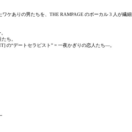
りの男たちを、THE RAMPAGE のボーカル 3 ⼈が繊細に演
ー。
性たち。
T] の“デートセラピスト” = ⼀夜かぎりの恋⼈たち―。
⼀